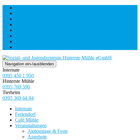
NEUWOGES
Mobilität
Gebäudeservice
Verwalten
Pflegen
Bilden & Erholen
Veranstaltungszentrum
Karriere
Navigation ein-/ausblenden
Internate
0395 450 1 950
Hinterste Mühle
0395 769 590
Tierheim
0395 369 64 84
Internate
Feriendorf
Café Mühle
Veranstaltungen
Aktionstage & Feste
Angebote