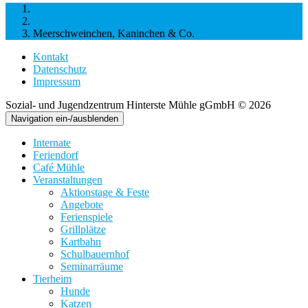
Sozial- und Jugendzentrum Hinterste Mühle gGmbH
Tierheim
Meerschweinchen, Kaninchen & Co.
Kontakt
Datenschutz
Impressum
Sozial- und Jugendzentrum Hinterste Mühle gGmbH © 2026
Navigation ein-/ausblenden
Internate
Feriendorf
Café Mühle
Veranstaltungen
Aktionstage & Feste
Angebote
Ferienspiele
Grillplätze
Kartbahn
Schulbauernhof
Seminarräume
Tierheim
Hunde
Katzen