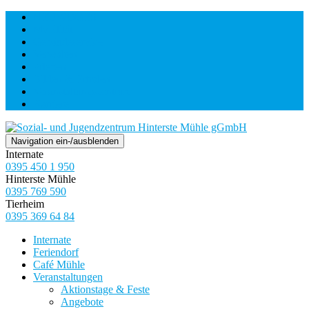
NEUWOGES
Mobilität
Gebäudeservice
Verwalten
Pflegen
Bilden & Erholen
Veranstaltungszentrum
Karriere
Navigation ein-/ausblenden
Internate
0395 450 1 950
Hinterste Mühle
0395 769 590
Tierheim
0395 369 64 84
Internate
Feriendorf
Café Mühle
Veranstaltungen
Aktionstage & Feste
Angebote