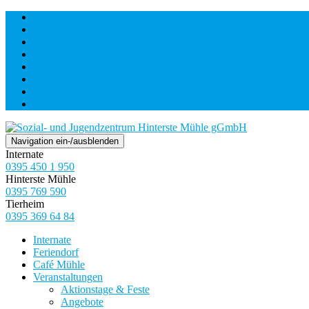
NEUWOGES
Mobilität
Gebäudeservice
Verwalten
Pflegen
Bilden & Erholen
Veranstaltungszentrum
Karriere
Navigation ein-/ausblenden
Internate
0395 450 1 950
Hinterste Mühle
0395 769 590
Tierheim
0395 369 64 84
Internate
Feriendorf
Café Mühle
Veranstaltungen
Aktionstage & Feste
Angebote